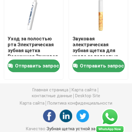
перезаряжаемые электрическая зубная щетка
Взрослая электрическая зубная щетка
Уход за полостью
Звуковая
рта Электрическая
электрическая
зубная щетка
зубная щетка для
Зубная щетка детей электрическая
Роскошная Звуковая
ухода за полостью
зубная щетка
рта -
Отправить запрос
Отправить запрос
Портативная
водонепроницаемая
Звуковая электрическая зубная щетка
Звуковая
по стандарту IPX7
электрическая
для взрослых и
зубная щетка С
подростков
Умная электрическая зубная щетка
Главная страница
Карта сайта
умным таймером 2
контактные данные
Desktop Site
мин
Карта сайта
Политика конфиденциальности
Качество
Зубная щетка устной заботы