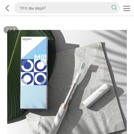
2
/
7