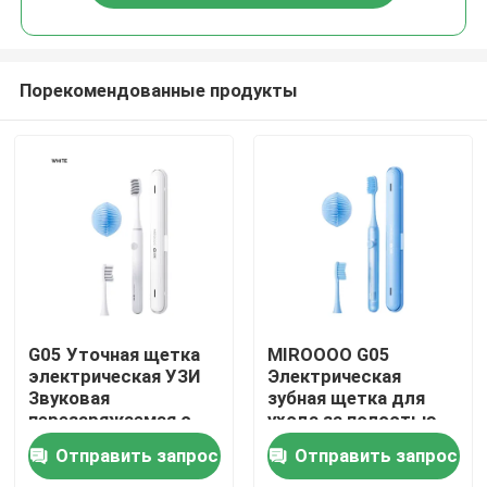
Порекомендованные продукты
Домой
G05 Уточная щетка
MIROOOO G05
электрическая УЗИ
Электрическая
Звуковая
зубная щетка для
Продукты
перезаряжаемая с
ухода за полостью
сигналом таймера
рта с сигналом
Отправить запрос
Отправить запрос
таймера и
Видеозаписи
беспроводной