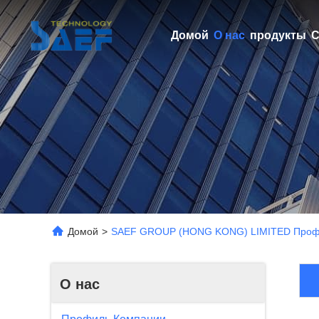
Домой
О нас
продукты
С
Домой
>
SAEF GROUP (HONG KONG) LIMITED Проф
О нас