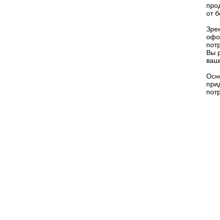
про
от 
Зре
офо
пот
Вы 
ваш
Осн
при
пот