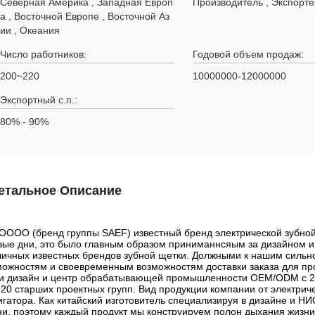
Северная Америка , Западная Европ
Производитель , Экспорте
а , Восточной Европе , Восточной Аз
ии , Океания
Число работников:
Годовой объем продаж:
200~220
10000000-12000000
Экспортный с.п.:
80% - 90%
етальное Описание
OOOO (бренд группы SAEF) известный бренд электрической зубной
вые дни, это было главным образом приниманнсяым за дизайном
личных известных брендов зубной щетки. Должными к нашим сильн
можностям и своевременным возможностям доставки заказа для пр
и дизайн и центр обрабатывающей промышленности OEM/ODM с 2
 20 старших проектных групп. Вид продукции компании от электрич
игатора. Как китайский изготовитель специализируя в дизайне и Н
ни, поэтому каждый продукт мы конструируем полон дыхания жизни,