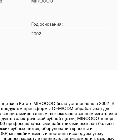
р
MIROOOO
Год основания:
2002
 щетки в Китае. MIROOOO было установлено в 2002. В
 и продуктом прессформы OEM/ODM обрабатывая для
о специализированным, высококачественным изготовляя
одуктов электрической зубной щетки, MIROOOO теперь
00 профессиональными работниками включая больше
еских зубных щеток, оборудования красоты и
ИОКР, мы любим жизнь и постоянн исследуем утеху
 принося красоту в пределах достигаемости к каждому