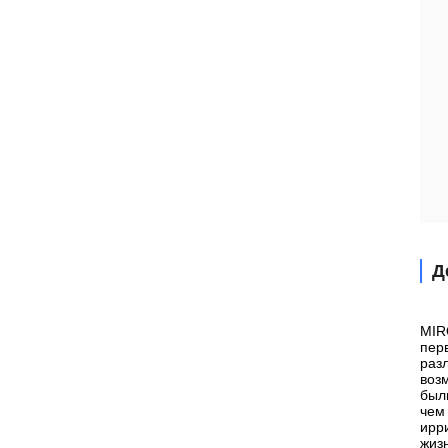
Д
MIR
пер
раз
воз
был
чем
ирр
жиз