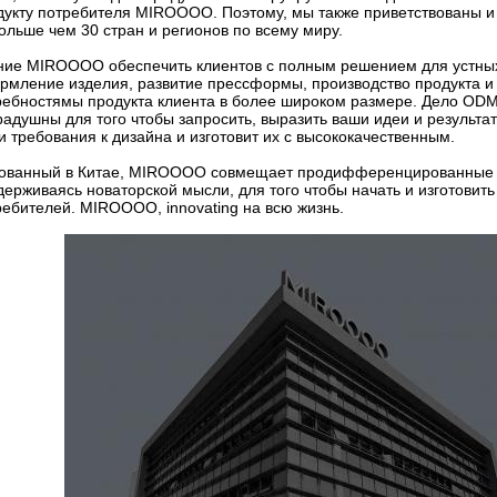
дукту потребителя MIROOOO. Поэтому, мы также приветствованы 
больше чем 30 стран и регионов по всему миру.
ние MIROOOO обеспечить клиентов с полным решением для устных
рмление изделия, развитие прессформы, производство продукта и к
ребностямы продукта клиента в более широком размере. Дело OD
радушны для того чтобы запросить, выразить ваши идеи и результ
и требования к дизайна и изготовит их с высококачественным.
ованный в Китае, MIROOOO совмещает продифференцированные ко
держиваясь новаторской мысли, для того чтобы начать и изготовить
ребителей. MIROOOO, innovating на всю жизнь.