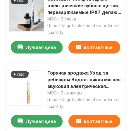
электрические зубные щетки
перезаряжаемые IPX7 делают
О нас
водостойким
MOQ：2 блока
Цена：Negotiable based on order lot
quantity
Экскурсия по заводу
Лучшая цена
контактные
Контроль качества
данные
Свяжитесь с нами
Горячая продажа Уход за
ребенком Водостойкая мягкая
звуковая электрическая
Запросите цитату
зубная щетка для детей с
MOQ：2 единицы
наклейками
Цена：Negotiable based on order lot
quantity
Зубная щетка устной заботы электрическая
Лучшая цена
контактные
Водоустойчивая электрическая зубная щетка