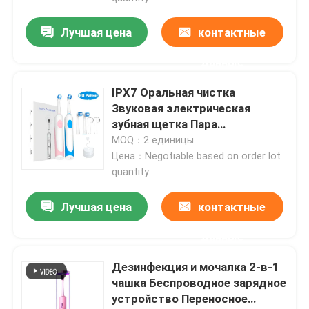
Лучшая цена
контактные
данные
IPX7 Оральная чистка
Звуковая электрическая
зубная щетка Пара
Водостойкая электрическая
MOQ：2 единицы
зубная щетка
Цена：Negotiable based on order lot
quantity
Лучшая цена
контактные
данные
Дезинфекция и мочалка 2-в-1
чашка Беспроводное зарядное
устройство Переносное