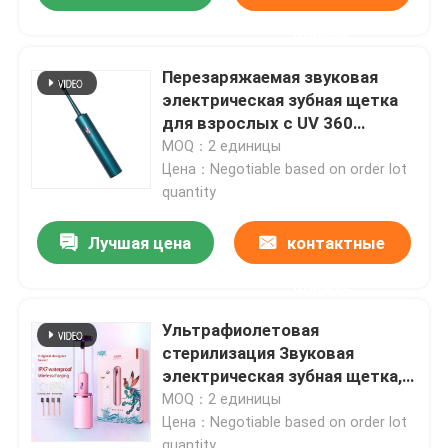
данные
Перезаряжаемая звуковая
электрическая зубная щетка
для взрослых с UV 360
дезинфекционной чашей и 4
MOQ：2 единицы
режимами
Цена：Negotiable based on order lot
quantity
Лучшая цена
контактные
данные
Ультрафиолетовая
стерилизация Звуковая
электрическая зубная щетка,
41000 Впм Мягкая щетка для
MOQ：2 единицы
взрослых с
Цена：Negotiable based on order lot
ультрафиолетовой очисткой
quantity