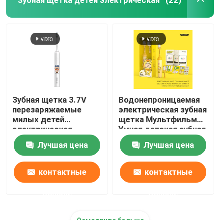
(22)
Зубная щетка 3.7V
Водонепроницаемая
перезаряжаемые
электрическая зубная
милых детей
щетка Мультфильм
электрическая
Умная детская зубная
водоустойчивая с 4
щетка
Лучшая цена
Лучшая цена
режимами
Автоматическая
зубная щетка
контактные
контактные
данные
данные