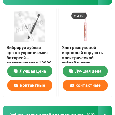
Вибрируя зубная
Ультразвуковой
щетка управляемая
взрослый поручать
батареей
электрической
электрическая 12000
зубной щетки
VPM с щетинками Du
быстрый
Лучшая цена
Лучшая цена
Pont
водоустойчивый с 4
режимами
контактные
контактные
данные
данные
Зубная щетка детей электрическая