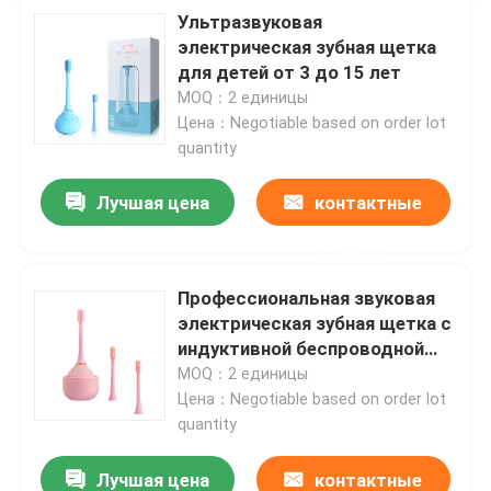
Ультразвуковая
электрическая зубная щетка
для детей от 3 до 15 лет
MOQ：2 единицы
Цена：Negotiable based on order lot
quantity
Лучшая цена
контактные
данные
Профессиональная звуковая
электрическая зубная щетка с
индуктивной беспроводной
зарядкой IPX7 Водостойкая
MOQ：2 единицы
электрическая зубная щетка
Цена：Negotiable based on order lot
quantity
Лучшая цена
контактные