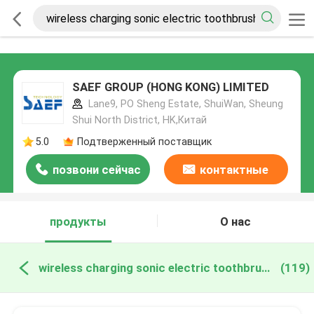
SAEF GROUP (HONG KONG) LIMITED
Lane9, PO Sheng Estate, ShuiWan, Sheung
Shui North District, HK,Китай
5.0
Подтверженный поставщик
позвони сейчас
контактные
данные
продукты
О нас
wireless charging sonic electric toothbrush онлайн производство
(119)