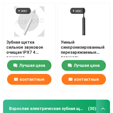
Зубная щетка
Умный
сильное звуковое
синхронизированный
очищая IPX7 4
перезаряжаемые
режимов
поручать
перезаряжаемые
электрической
Лучшая цена
Лучшая цена
электрическая
зубной щетки
водоустойчивая
звуковой
беспроводной делает
контактные
контактные
водостойким
данные
данные
Взрослая электрическая зубная щетка
(30)