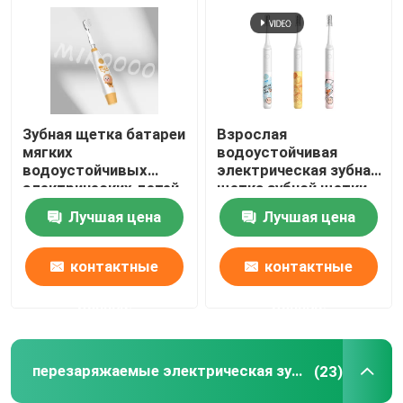
Зубная щетка батареи
Взрослая
мягких
водоустойчивая
водоустойчивых
электрическая зубная
электрических детей
щетка зубной щетки
зубной щетки IPX7
IPX7 ультразвуковая
Лучшая цена
Лучшая цена
очищая
перезаряжаемые
контактные
контактные
данные
данные
перезаряжаемые электрическая зубная щетка
(23)