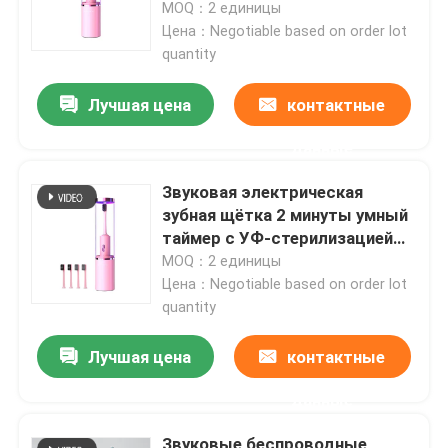
путешествие Вибрация
MOQ：2 единицы
Звуковая электрическая
Цена：Negotiable based on order lot
зубная щётка
quantity
Лучшая цена
контактные
данные
Звуковая электрическая
зубная щётка 2 минуты умный
таймер с УФ-стерилизацией
для улучшения здоровья
MOQ：2 единицы
десен
Цена：Negotiable based on order lot
quantity
Домой
Лучшая цена
контактные
Продукты
данные
Видеозаписи
Звуковые беспроводные