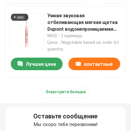
данные
перезаряжаемые электрическая зубная щетка
Умная звуковая
отбеливающая мягкая щетка
Dupont водонепроницаемая
Взрослая электрическая зубная щетка
IPX7 перезаряжаемая тихая
MOQ：2 единицы
электрическая зубная щетка
Цена：Negotiable based on order lot
quantity
Зубная щетка детей электрическая
Лучшая цена
контактные
Звуковая электрическая зубная щетка
данные
Умная электрическая зубная щетка
Осмотрите больше
Оставьте сообщение
Мы скоро тебе перезвоним!