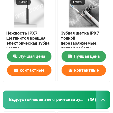
Нежность IPX7
Зубная щетка IPX7
щетинится вращая
тонкой
электрическая зубная
перезаряжаемые
щетка
устной заботы
перезаряжаемые для
электрическая
Лучшая цена
Лучшая цена
предохранения от
водоустойчивая с 3
камеди
режимами
контактные
контактные
данные
данные
Водоустойчивая электрическая зубная щетка
(36)